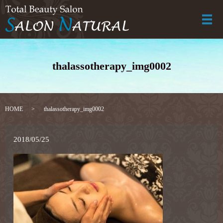
メ
thalassotherapy_img0002
HOME
thalassotherapy_img0002
2018/05/25