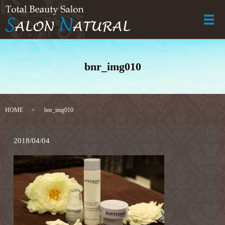
メ
bnr_img010
HOME
bnr_img010
2018/04/04