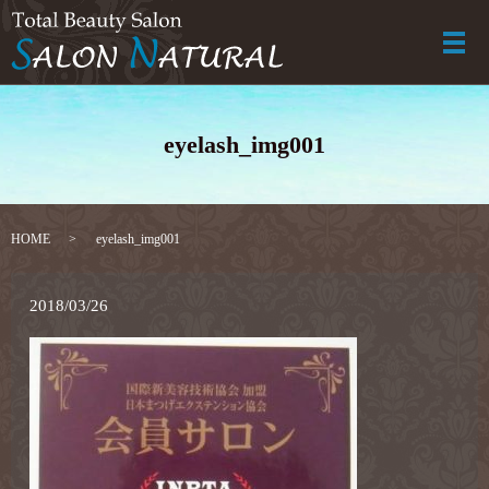
メ
eyelash_img001
HOME
eyelash_img001
2018/03/26