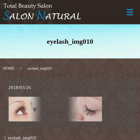
メ
eyelash_img010
HOME
eyelash_img010
2018/03/26
eyelash_img010