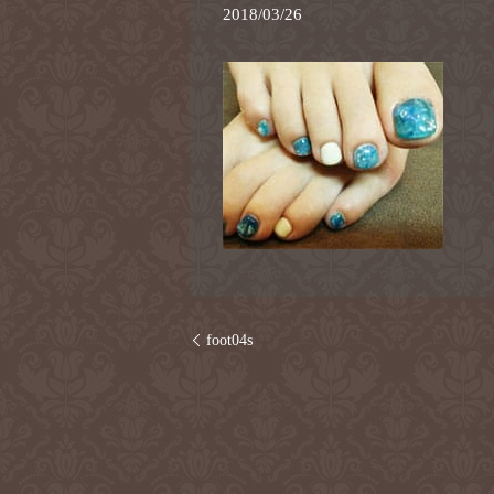
2018/03/26
foot04s