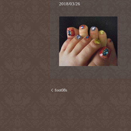
2018/03/26
foot08s