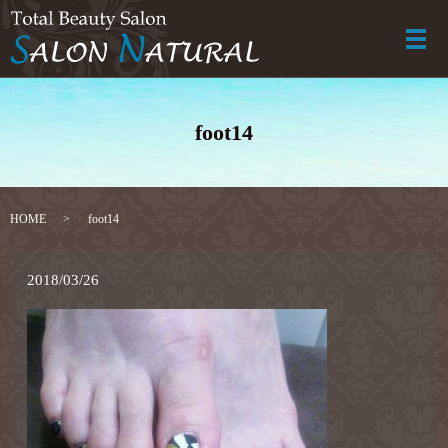
メ
foot14
HOME
foot14
2018/03/26