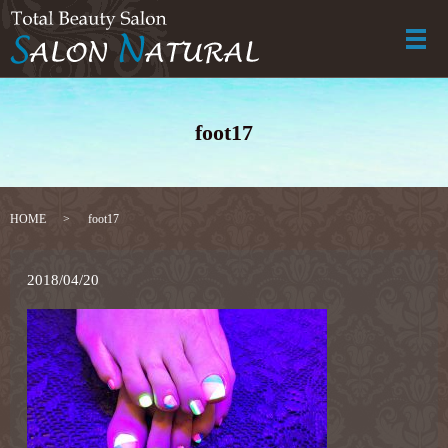
メ
foot17
HOME
foot17
2018/04/20