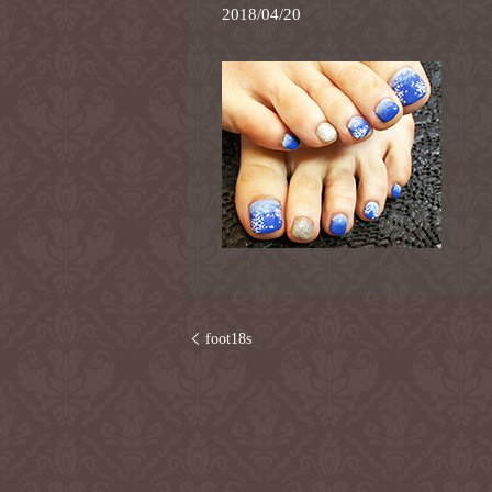
2018/04/20
foot18s