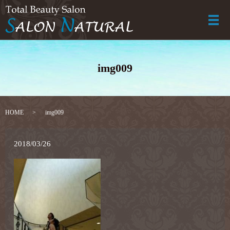
メ
img009
HOME
img009
2018/03/26