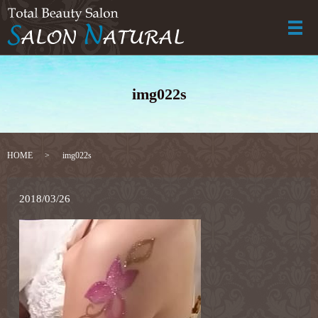
メ
img022s
HOME
img022s
2018/03/26