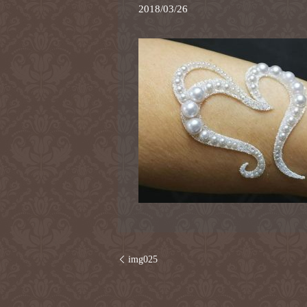
2018/03/26
img025