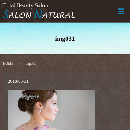
メ
img031
HOME
img031
2018/05/31