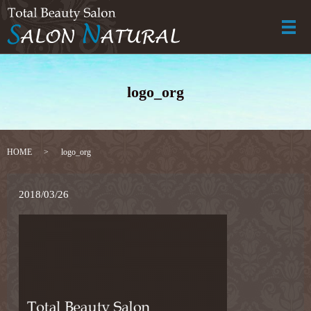
メ
logo_org
HOME
logo_org
2018/03/26