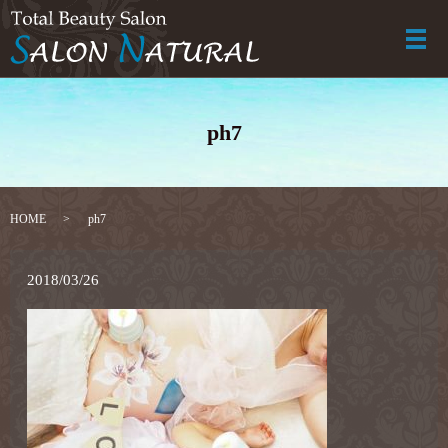
メ
ph7
HOME
ph7
2018/03/26