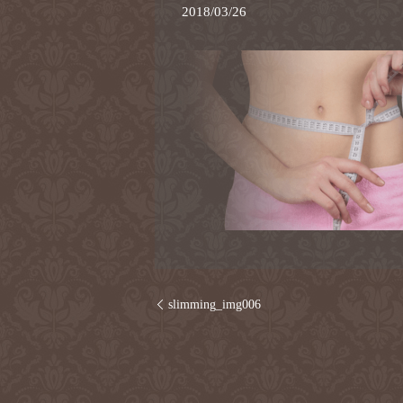
2018/03/26
slimming_img006