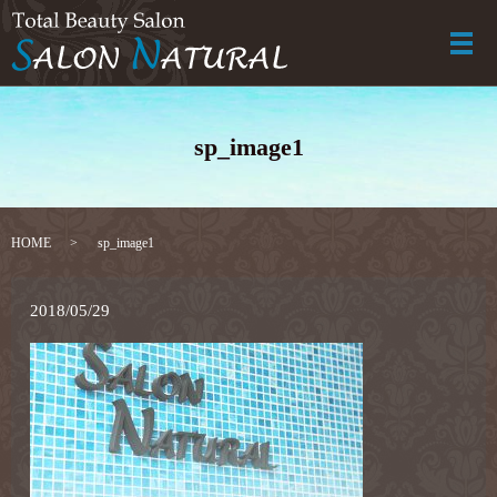
メ
sp_image1
HOME
sp_image1
2018/05/29